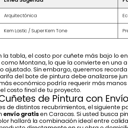
Arquitectónica
Ec
Kem Lastic / Super Kem Tone
Pr
a tabla, el costo por cuñete más bajo lo en
como Montana, lo que la convierte en una al
 ajustado. Sin embargo, queremos recordart
tarifa del bote de pintura debe analizarse junt
 más económico podría requerir más manos 
 costo final de tu proyecto.
uñetes de Pintura con Envío
s de distintos recubrimientos, el siguiente p
on
envío gratis
en Caracas. Si usted busca pi
lor hallará la combinación ideal entre calida
 producto directamente en su obra o domicili