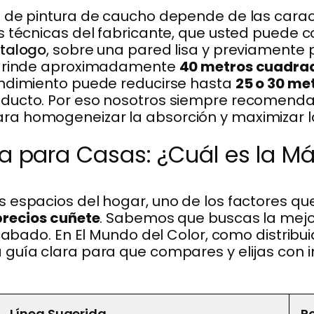
 de pintura de caucho depende de las caracte
s técnicas del fabricante, que usted puede c
atalogo
, sobre una pared lisa y previamente
 A rinde aproximadamente
40 metros cuadra
endimiento puede reducirse hasta
25 o 30 me
ducto. Por eso nosotros siempre recomend
a homogeneizar la absorción y maximizar l
a para Casas: ¿Cuál es la Má
 espacios del hogar, uno de los factores que
precios cuñete
. Sabemos que buscas la mejor
acabado. En El Mundo del Color, como distribui
guía clara para que compares y elijas con in
Línea Sugerida
P