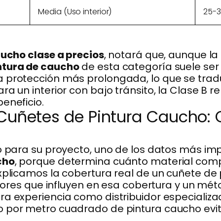
Media (Uso interior)
25-3
ucho clase a precios
, notará que, aunque la i
ntura de caucho
de esta categoría suele ser
 protección más prolongada, lo que se trad
ra un interior con bajo tránsito, la Clase B 
eneficio.
Cuñetes de Pintura Caucho: 
ho para su proyecto, uno de los datos más im
cho
, porque determina cuánto material compr
explicamos la cobertura real de un cuñete de
ctores que influyen en esa cobertura y un mét
ra experiencia como distribuidor especializ
o por metro cuadrado de pintura caucho evit