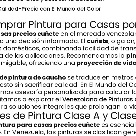
Calidad-Precio con El Mundo del Color
mprar Pintura para Casas po
asas precios cuñete
en el mercado venezolan
a una decisión informada. El
cuñete
, o galón
s domésticos, combinando facilidad de trans
a de las aplicaciones. Recomendamos la
pi
amigable, ofreciendo una
proyección de vida 
.
 de pintura de caucho
se traduce en metros c
sto sin sacrificar calidad. En El Mundo del C
amos asesoría personalizada para calcular 
vitamos a explorar el
Venezolana de Pinturas
a soluciones integrales que prolongan la vida
es de Pintura Clase A y Clas
ntura para casas precios cuñete
es esencial
o. En Venezuela, las pinturas se clasifican g