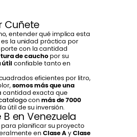
r Cuñete
o, entender qué implica esta
, es la unidad práctica por
porte con la cantidad
ntura de caucho
por su
útil
confiable tanto en
uadrados eficientes por litro,
olor,
somos más que una
la cantidad exacta que
 catalogo
con
más de 7000
 útil de su inversión.
e B en Venezuela
 para planificar su proyecto
eneralmente en
Clase A
y
Clase