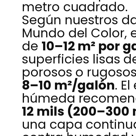
metro cuadrado.
Según nuestros da
Mundo del Color, e
de
10–12 m² por g
superficies lisas d
porosos o rugosos
8–10 m²/galón
. E
húmeda recomend
12 mils (200–300
una capa continua