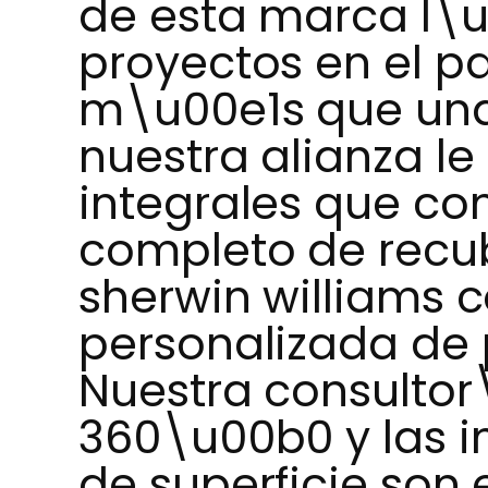
de esta marca l\
proyectos en el 
m\u00e1s que una 
nuestra alianza le
integrales que co
completo de recub
sherwin williams
personalizada de p
Nuestra consulto
360\u00b0 y las i
de superficie son 