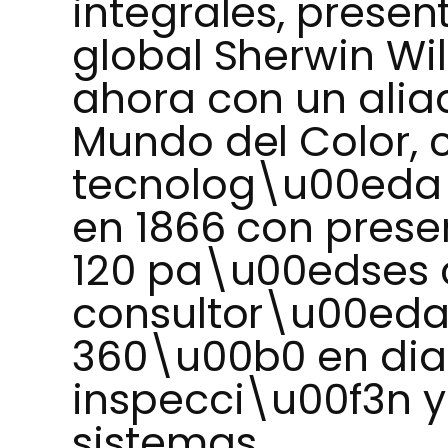
integrales, prese
global Sherwin Wi
ahora con un aliad
Mundo del Color,
tecnolog\u00eda
en 1866 con pres
120 pa\u00edses 
consultor\u00eda
360\u00b0 en dia
inspecci\u00f3n y
sistemas.