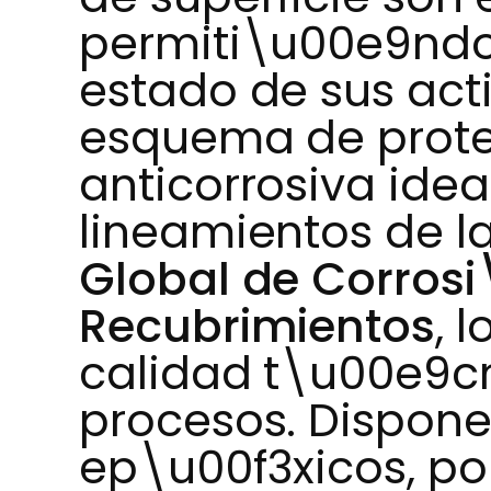
permiti\u00e9ndo
estado de sus acti
esquema de prote
anticorrosiva idea
lineamientos de l
Global de Corrosi
Recubrimientos
, 
calidad t\u00e9cn
procesos. Dispon
ep\u00f3xicos, pol