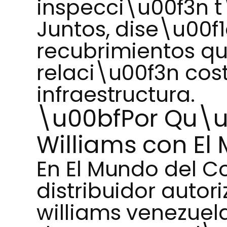
inspecci\u00f3n t
Juntos, dise\u00
recubrimientos qu
relaci\u00f3n cos
infraestructura.
\u00bfPor Qu\u
Williams con El
En El Mundo del Co
distribuidor autor
williams venezuela