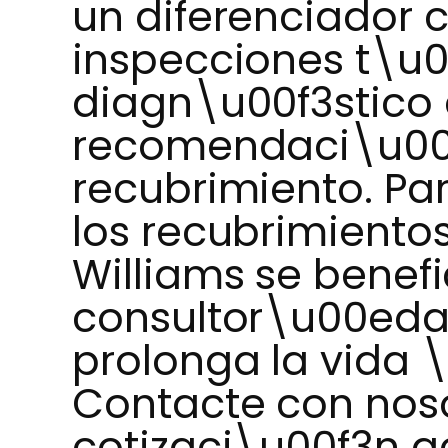
un diferenciador c
inspecciones t\u0
diagn\u00f3stico 
recomendaci\u00
recubrimiento. Para
los recubrimientos
Williams se benef
consultor\u00ed
prolonga la vida \
Contacte con noso
cotizaci\u00f3n a