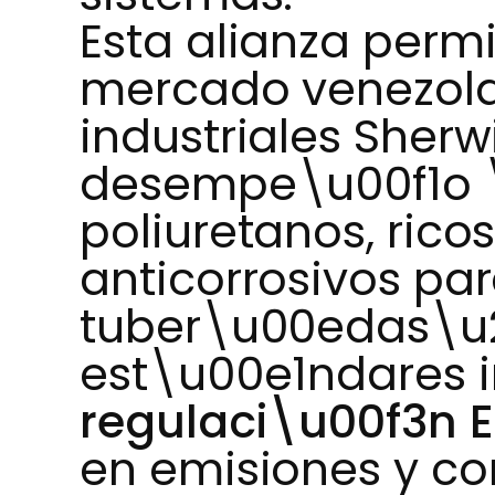
Esta alianza permi
mercado venezola
industriales Sherw
desempe\u00f1o \
poliuretanos, rico
anticorrosivos pa
tuber\u00edas\u
est\u00e1ndares i
regulaci\u00f3n E
en emisiones y co