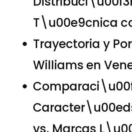
Distribuci\u00f
T\u00e9cnica co
Trayectoria y Po
Williams en Ven
Comparaci\u00f
Caracter\u00eds
vs. Marcas L\u0