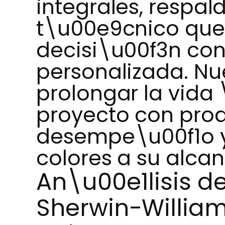
integrales, respa
t\u00e9cnico que
decisi\u00f3n co
personalizada. Nue
prolongar la vida 
proyecto con prod
desempe\u00f1o 
colores a su alcan
An\u00e1lisis d
Sherwin-Willia