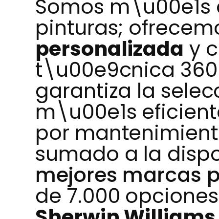
Somos m\u00e1s q
pinturas; ofrece
personalizada
y c
t\u00e9cnica 360
garantiza la sele
m\u00e1s eficient
por mantenimiento
sumado a la dispo
mejores marcas p
de 7.000 opcione
Sherwin Williams