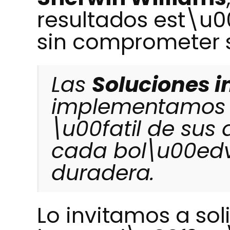
resultados est\u0
sin comprometer s
Las
Soluciones i
implementamos p
\u00fatil de sus 
cada bol\u00edv
duradera.
Lo invitamos a sol