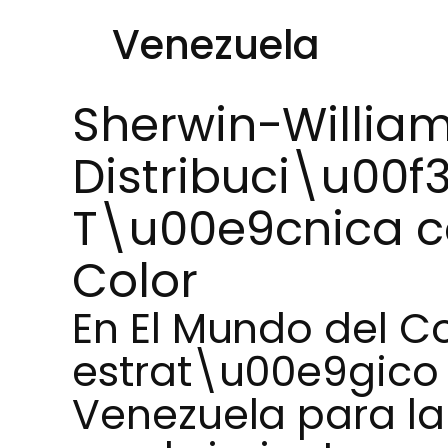
Venezuela
Sherwin-William
Distribuci\u00
T\u00e9cnica c
Color
En El Mundo del C
estrat\u00e9gico 
Venezuela para la