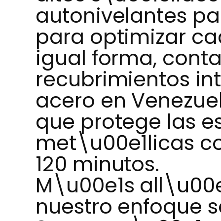
autonivelantes pa
para optimizar ca
igual forma, cont
recubrimientos i
acero en Venezue
que protege las e
met\u00e1licas co
120 minutos.
M\u00e1s all\u00e1 
nuestro enfoque se