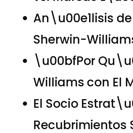
An\u00e1lisis de
Sherwin-William
\u00bfPor Qu\u0
Williams con El 
El Socio Estrat\
Recubrimientos 