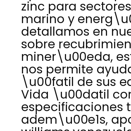
zinc para sectores
marino y energ\u
detallamos en nu
sobre recubrimien
miner\u00eda, est
nos permite ayuda
\u00fatil de sus 
Vida \u00datil co
especificaciones 
adem\u00e1s, apo