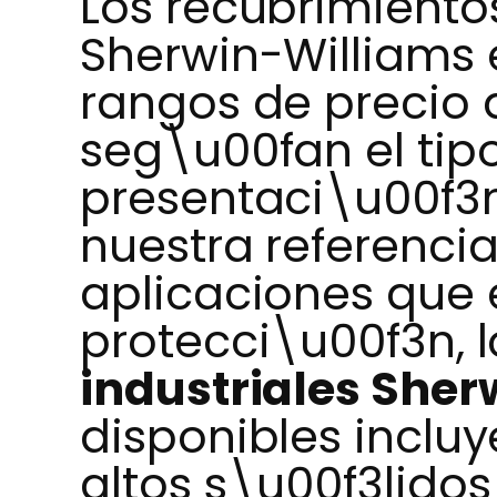
Los recubrimiento
Sherwin-Williams
rangos de precio
seg\u00fan el tip
presentaci\u00f3
nuestra referencia
aplicaciones que
protecci\u00f3n, 
industriales Sher
disponibles inclu
altos s\u00f3lido