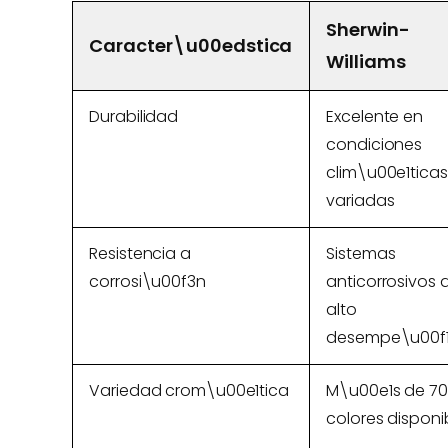
Sherwin-
Caracter\u00edstica
Williams
Durabilidad
Excelente en
condiciones
clim\u00e1ticas
variadas
Resistencia a
Sistemas
corrosi\u00f3n
anticorrosivos 
alto
desempe\u00f
Variedad crom\u00e1tica
M\u00e1s de 7
colores disponi