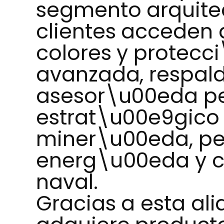
segmento arquitec
clientes acceden
colores y protecc
avanzada, respal
asesor\u00eda pe
estrat\u00e9gico
miner\u00eda, pe
energ\u00eda y c
naval.
Gracias a esta ali