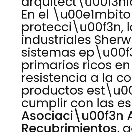
arquitect\u00f3ni
En el \u00e1mbito
protecci\u00f3n, 
industriales Sher
sistemas ep\u00f3
primarios ricos en
resistencia a la c
productos est\u0
cumplir con las es
Asociaci\u00f3n 
Recubrimientos
, 