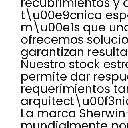
recubrimientos y
t\u00e9cnica esp
m\u00e1s que una 
ofrecemos solucio
garantizan resulta
Nuestro stock est
permite dar respu
requerimientos ta
arquitect\u00f3ni
La marca Sherwin
mundialmente por