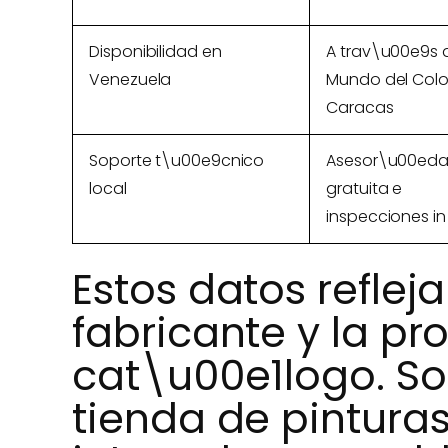
Disponibilidad en
A trav\u00e9s d
Venezuela
Mundo del Colo
Caracas
Soporte t\u00e9cnico
Asesor\u00ed
local
gratuita e
inspecciones in 
Estos datos reflej
fabricante y la p
cat\u00e1logo. S
tienda de pintura