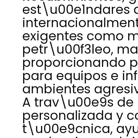
est\u00e1ndares 
internacionalmen
exigentes como m
petr\u00f3leo, ma
proporcionando p
para equipos e in
ambientes agresiv
A trav\u00e9s de
personalizada y 
t\u00e9cnica, ay