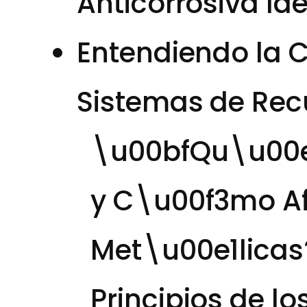
Anticorrosiva Id
Entendiendo la C
Sistemas de Rec
\u00bfQu\u00e9
y C\u00f3mo Afe
Met\u00e1licas
Principios de lo