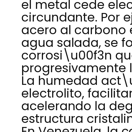
el metal cede ele
circundante. Por 
acero al carbono 
agua salada, se f
corrosi\u00f3n qu
progresivamente l
La humedad act\
electrolito, facilit
acelerando la deg
estructura cristali
En Venezuela, la 