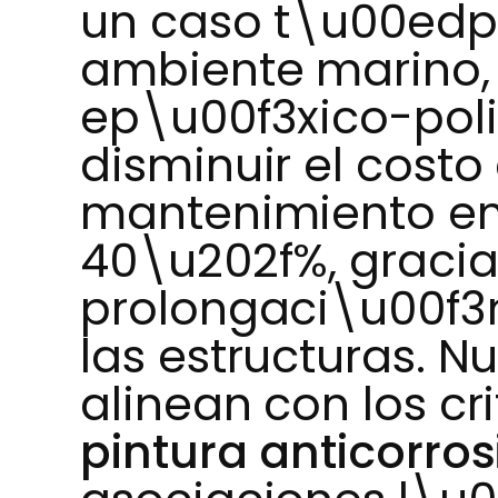
un caso t\u00edp
ambiente marino
ep\u00f3xico-poli
disminuir el costo
mantenimiento en
40\u202f%, gracia
prolongaci\u00f3n
las estructuras. N
alinean con los cr
pintura anticorro