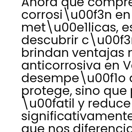
Ahora que compren
corrosi\u00f3n en
met\u00e1licas, 
descubrir c\u00f3
brindan ventajas 
anticorrosiva en 
desempe\u00f1o q
protege, sino que 
\u00fatil y reduce
significativamente
que nos diferenci