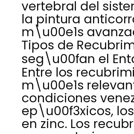
vertebral del sist
la pintura anticorr
m\u00e1s avanzad
Tipos de Recubrim
seg\u00fan el Ento
Entre los recubrim
m\u00e1s relevant
condiciones venez
ep\u00f3xicos, los
en zinc. Los recu