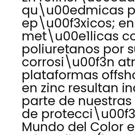
qu\u00edmicas p
ep\u00f3xicos; e
met\u00e1licas c
poliuretanos por s
corrosi\u00f3n at
plataformas offsho
en zinc resultan 
parte de nuestras 
de protecci\u00f3n
Mundo del Color 