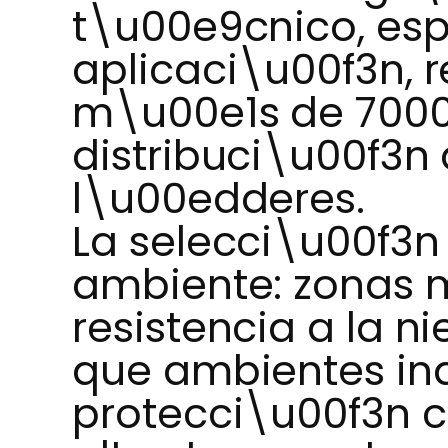
t\u00e9cnico, esp
aplicaci\u00f3n, 
m\u00e1s de 7000 
distribuci\u00f3n
l\u00edderes.
La selecci\u00f3n
ambiente: zonas 
resistencia a la ni
que ambientes ind
protecci\u00f3n 