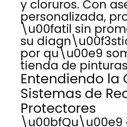
y cloruros. Con a
personalizada, pr
\u00fatil sin prome
su diagn\u00f3sti
por qu\u00e9 so
tienda de pinturas
Entendiendo la 
Sistemas de Re
Protectores
\u00bfQu\u00e9 e