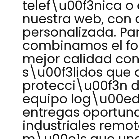
telef\u00f3nica o
nuestra web, con
personalizada. Pa
combinamos el fon
mejor calidad co
s\u00f3lidos que
protecci\u00f3n d
equipo log\u00ed
entregas oportuna
industriales remo
m\u00e1s que una 