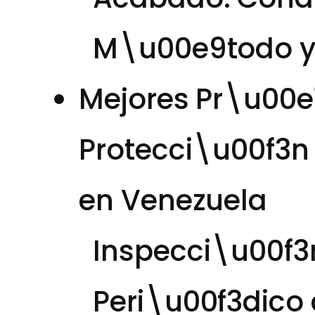
M\u00e9todo y
Mejores Pr\u00e1
Protecci\u00f3n 
en Venezuela
Inspecci\u00f3
Peri\u00f3dico 