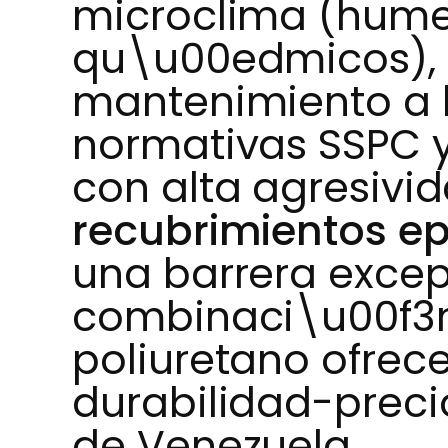
microclima (hume
qu\u00edmicos), l
mantenimiento a l
normativas SSPC y
con alta agresivi
recubrimientos e
una barrera excep
combinaci\u00f3n
poliuretano ofrece
durabilidad-preci
de Venezuela.