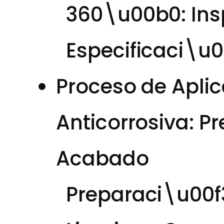
360\u00b0: Ins
Especificaci\u
Proceso de Aplic
Anticorrosiva: P
Acabado
Preparaci\u00f3