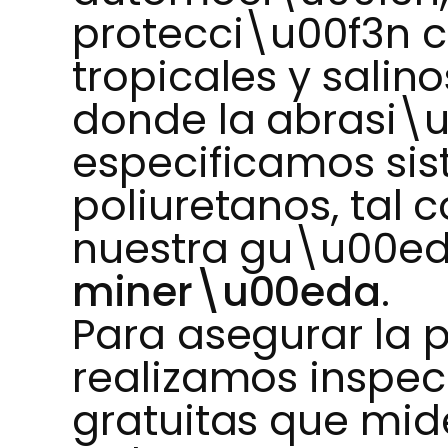
protecci\u00f3n 
tropicales y salin
donde la abrasi\u
especificamos si
poliuretanos, tal
nuestra gu\u00e
miner\u00eda
.
Para asegurar la 
realizamos inspe
gratuitas que mi