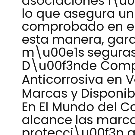
asociaciones l\u
lo que asegura un
comprobado en en
esta manera, gara
m\u00e1s seguras 
D\u00f3nde Compr
Anticorrosiva en 
Marcas y Disponib
En El Mundo del C
alcance las marc
protecci\u00f3n a