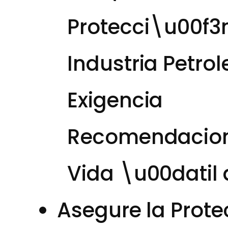
Protecci\u00f3n
Industria Petro
Exigencia
Recomendacione
Vida \u00datil 
Asegure la Prote