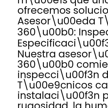
ofrecemos solucio
Asesor\u00eda T
360\u00b0: Inspec
Especificaci\u00
Nuestra asesor\u
360\u00b0 comie
inspecci\u00f3n de
T\u00e9cnicos cal
instalaci\u00f3n p
rugosidad, la hum