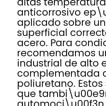
altas temperatura
anticorrosivo ep\u
aplicado sobre u
superficial correc
acero. Para condi
recomendamos una
industrial de alto 
complementada c
poliuretano. Estos
que tambi\u00e9
automoci\u00f3n,