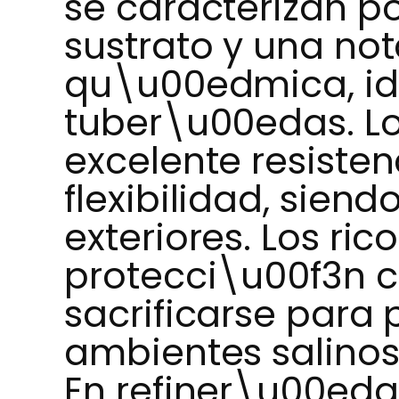
se caracterizan po
sustrato y una not
qu\u00edmica, id
tuber\u00edas. Lo
excelente resisten
flexibilidad, siend
exteriores. Los ri
protecci\u00f3n c
sacrificarse para 
ambientes salinos
En refiner\u00eda