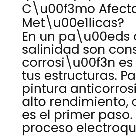
C\u00f3mo Afecta 
Met\u00e1licas?
En un pa\u00eds 
salinidad son cons
corrosi\u00f3n es 
tus estructuras. 
pintura anticorro
alto rendimiento,
es el primer paso.
proceso electroq