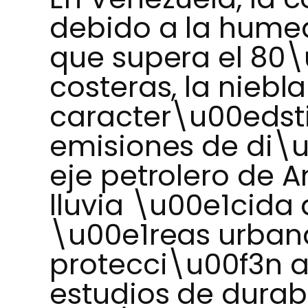
debido a la humed
que supera el 80\
costeras, la niebla
caracter\u00edsti
emisiones de di\u
eje petrolero de A
lluvia \u00e1cida
\u00e1reas urbana
protecci\u00f3n a
estudios de durab