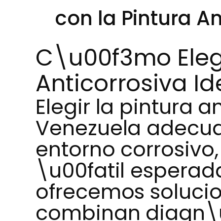
con la Pintura A
C\u00f3mo Elegi
Anticorrosiva I
Elegir la pintura a
Venezuela adecuad
entorno corrosivo, 
\u00fatil esperada
ofrecemos solucio
combinan diagn\u