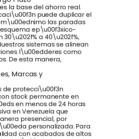
s la base del ahorro real.
aci\u00f3n puede duplicar el
 al m\u00ednimo las paradas
n esquema ep\u00f3xico-
un 30\u202f% a 40\u202f%,
 Nuestros sistemas se alinean
ciones l\u00edderes como
os. De esta manera,
es, Marcas y
s de protecci\u00f3n
s, con stock permanente en
00eds en menos de 24 horas
osiva en Venezuela que
anera presencial, por
r\u00eda personalizada. Para
alidad con acabados de altos