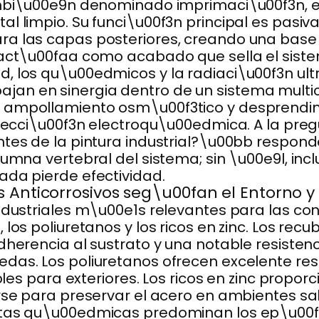
ambi\u00e9n denominado imprimaci\u00f3n, e
l limpio. Su funci\u00f3n principal es pasiva
a las capas posteriores, creando una base e
 act\u00faa como acabado que sella el sist
, los qu\u00edmicos y la radiaci\u00f3n ultr
an en sinergia dentro de un sistema multic
 ampollamiento osm\u00f3tico y desprendimi
rotecci\u00f3n electroqu\u00edmica. A la pr
ntes de la pintura industrial?\u00bb respo
umna vertebral del sistema; sin \u00e9l, incl
ada pierde efectividad.
 Anticorrosivos seg\u00fan el Entorno y 
industriales m\u00e1s relevantes para las co
 los poliuretanos y los ricos en zinc. Los rec
adherencia al sustrato y una notable resiste
das. Los poliuretanos ofrecen excelente resi
ibles para exteriores. Los ricos en zinc propo
rse para preservar el acero en ambientes sal
ntas qu\u00edmicas predominan los ep\u00f