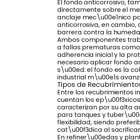
El fondo anticorrosivo, t
directamente sobre el meta
anclaje mec\u00e1nico par
anticorrosiva, en cambio,
barrera contra la humedad
Ambos componentes trabaj
a fallas prematuras como
adherencia inicial y la p
necesario aplicar fondo a
s\u00ed: el fondo es la col
industrial m\u00e1s avanz
Tipos de Recubrimientos
Entre los recubrimientos 
cuentan los ep\u00f3xicos,
caracterizan por su alta 
para tanques y tuber\u00e
flexibilidad, siendo prefer
cat\u00f3dica al sacrifica
En refiner\u00edas y pla