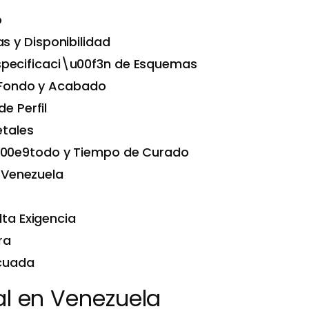
o
s y Disponibilidad
specificaci\u00f3n de Esquemas
, Fondo y Acabado
e Perfil
etales
\u00e9todo y Tiempo de Curado
n Venezuela
lta Exigencia
ra
ecuada
al en Venezuela