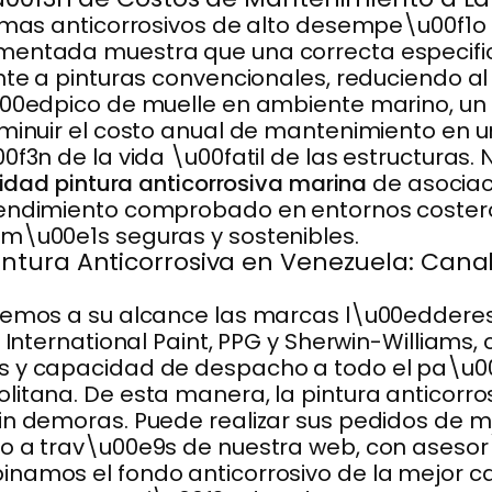
emas anticorrosivos de alto desempe\u00f1o e
mentada muestra que una correcta especific
ente a pinturas convencionales, reduciendo
\u00edpico de muelle en ambiente marino, u
sminuir el costo anual de mantenimiento en 
0f3n de la vida \u00fatil de las estructuras.
idad pintura anticorrosiva marina
de asocia
rendimiento comprobado en entornos coster
m\u00e1s seguras y sostenibles.
tura Anticorrosiva en Venezuela: Canal
onemos a su alcance las marcas l\u00eddere
s International Paint, PPG y Sherwin-William
s y capacidad de despacho a todo el pa\u
litana. De esta manera, la pintura anticorr
in demoras. Puede realizar sus pedidos de m
 o a trav\u00e9s de nuestra web, con aseso
inamos el fondo anticorrosivo de la mejor c