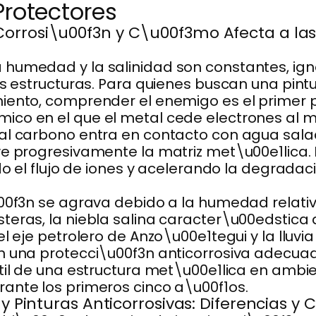
Protectores
orrosi\u00f3n y C\u00f3mo Afecta a las
humedad y la salinidad son constantes, igno
us estructuras. Para quienes buscan una pint
iento, comprender el enemigo es el primer p
co en el que el metal cede electrones al m
 al carbono entra en contacto con agua sala
lve progresivamente la matriz met\u00e1lic
ndo el flujo de iones y acelerando la degradac
u00f3n se agrava debido a la humedad relati
teras, la niebla salina caracter\u00edstica 
el eje petrolero de Anzo\u00e1tegui y la lluv
n una protecci\u00f3n anticorrosiva adecuad
atil de una estructura met\u00e1lica en amb
ante los primeros cinco a\u00f1os.
s y Pinturas Anticorrosivas: Diferencias