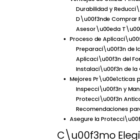
Durabilidad y Reducci
D\u00f3nde Comprar Pi
Asesor\u00eda T\u00e
Proceso de Aplicaci\u00f
Preparaci\u00f3n de la
Aplicaci\u00f3n del F
Instalaci\u00f3n de 
Mejores Pr\u00e1cticas p
Inspecci\u00f3n y Man
Protecci\u00f3n Antico
Recomendaciones para 
Asegure la Protecci\u00f
C\u00f3mo Elegir