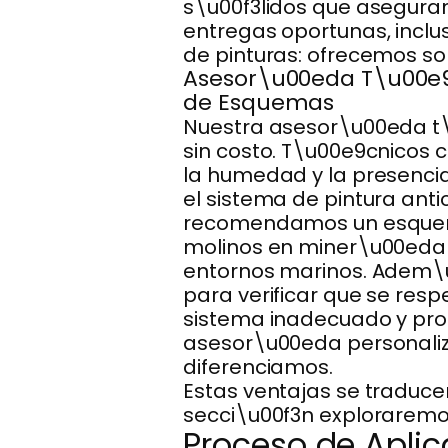
s\u00f3lidos que asegura
entregas oportunas, incl
de pinturas: ofrecemos sol
Asesor\u00eda T\u00e9c
de Esquemas
Nuestra asesor\u00eda t\
sin costo. T\u00e9cnicos c
la humedad y la presencia
el sistema de pintura anti
recomendamos un esquema
molinos en miner\u00eda 
entornos marinos. Adem\
para verificar que se resp
sistema inadecuado y prolo
asesor\u00eda personaliza
diferenciamos.
Estas ventajas se traducen
secci\u00f3n exploraremo
Proceso de Aplic