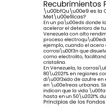
Recubrimientos 
\u00bfQu\u00e9 es la C
Met\u00e1licas?
En un pa\u00eds donde la 
acelerar el deterioro de t
Venezuela con alto rendim
proceso electroqu\u00edmi
ejemplo, cuando el acero
corrosi\u00f3n que disue
como electrolito, facilita
cristalina.
En Venezuela, la corrosi\
80\u202f% en regiones cos
di\u00f3xido de azufre en 
en \u00e1reas urbanas. Si
indican que la vida \u00f
hasta en un 50\u202f% dur
Principios de los Fondo