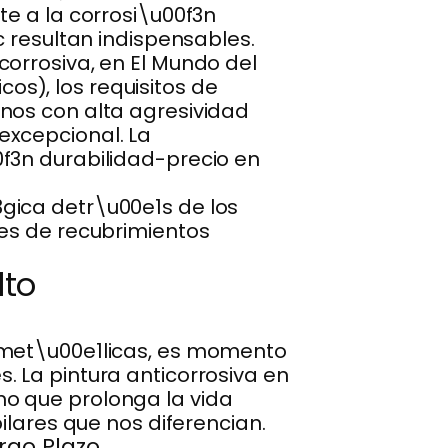
te a la corrosi\u00f3n
c resultan indispensables.
orrosiva, en El Mundo del
s), los requisitos de
nos con alta agresividad
excepcional. La
f3n durabilidad-precio en
gica detr\u00e1s de los
nes de recubrimientos
lto
 met\u00e1licas, es momento
 La pintura anticorrosiva en
o que prolonga la vida
ilares que nos diferencian.
rgo Plazo