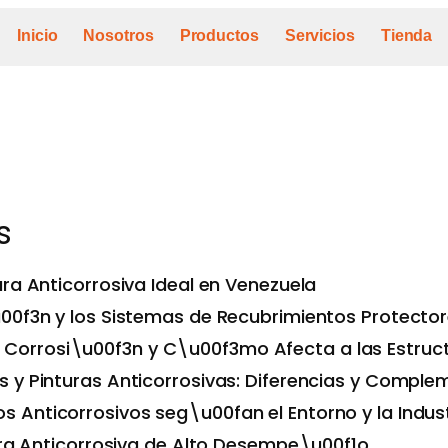
Inicio
Nosotros
Productos
Servicios
Tienda
s
ura Anticorrosiva Ideal en Venezuela
00f3n y los Sistemas de Recubrimientos Protecto
Corrosi\u00f3n y C\u00f3mo Afecta a las Estruc
os y Pinturas Anticorrosivas: Diferencias y Compl
s Anticorrosivos seg\u00fan el Entorno y la Indus
tura Anticorrosiva de Alto Desempe\u00f1o