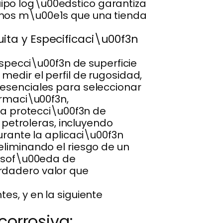
ipo log\u00edstico garantiza
omos m\u00e1s que una tienda
ta y Especificaci\u00f3n
pecci\u00f3n de superficie
medir el perfil de rugosidad,
 esenciales para seleccionar
ormaci\u00f3n,
a protecci\u00f3n de
etroleras, incluyendo
ante la aplicaci\u00f3n
eliminando el riesgo de un
losof\u00eda de
rdadero valor que
es, y en la siguiente
corrosiva: