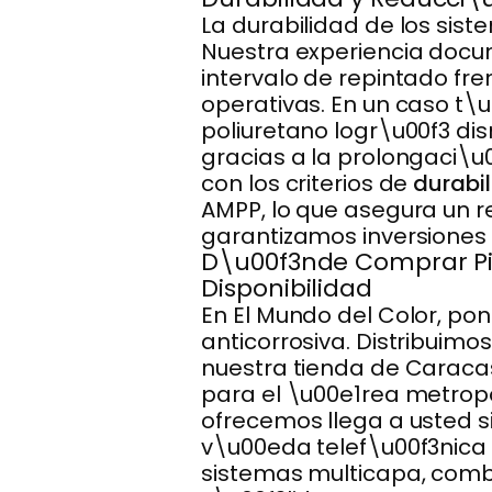
La durabilidad de los sist
Nuestra experiencia docu
intervalo de repintado fr
operativas. En un caso t
poliuretano logr\u00f3 di
gracias a la prolongaci\u0
con los criterios de
durabil
AMPP, lo que asegura un 
garantizamos inversiones 
D\u00f3nde Comprar Pin
Disponibilidad
En El Mundo del Color, p
anticorrosiva. Distribuimo
nuestra tienda de Caraca
para el \u00e1rea metropo
ofrecemos llega a usted s
v\u00eda telef\u00f3nica
sistemas multicapa, comb