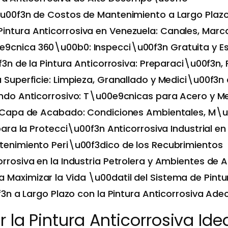
\u00f3n de Costos de Mantenimiento a Largo Plaz
ntura Anticorrosiva en Venezuela: Canales, Marca
9cnica 360\u00b0: Inspecci\u00f3n Gratuita y E
3n de la Pintura Anticorrosiva: Preparaci\u00f3n
 Superficie: Limpieza, Granallado y Medici\u00f3n d
ondo Anticorrosivo: T\u00e9cnicas para Acero y M
la Capa de Acabado: Condiciones Ambientales, M
ara la Protecci\u00f3n Anticorrosiva Industrial e
tenimiento Peri\u00f3dico de los Recubrimientos
rrosiva en la Industria Petrolera y Ambientes de A
Maximizar la Vida \u00datil del Sistema de Pintu
3n a Largo Plazo con la Pintura Anticorrosiva Ad
 la Pintura Anticorrosiva Ide