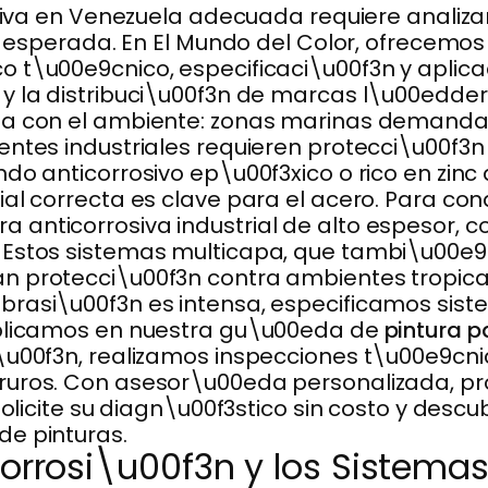
osiva en Venezuela adecuada requiere analizar 
il esperada. En El Mundo del Color, ofrecemos
 t\u00e9cnico, especificaci\u00f3n y aplica
y la distribuci\u00f3n de marcas l\u00edder
a con el ambiente: zonas marinas demandan 
entes industriales requieren protecci\u00f3
do anticorrosivo ep\u00f3xico o rico en zinc
ial correcta es clave para el acero. Para co
 anticorrosiva industrial de alto espesor
 Estos sistemas multicapa, que tambi\u00e
 protecci\u00f3n contra ambientes tropicale
brasi\u00f3n es intensa, especificamos sist
xplicamos en nuestra gu\u00eda de
pintura 
\u00f3n, realizamos inspecciones t\u00e9cn
ruros. Con asesor\u00eda personalizada, pro
 Solicite su diagn\u00f3stico sin costo y de
de pinturas.
orrosi\u00f3n y los Sistema