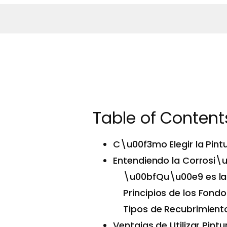
Table of Content
C\u00f3mo Elegir la Pint
Entendiendo la Corrosi\u
\u00bfQu\u00e9 es la 
Principios de los Fond
Tipos de Recubrimiento
Ventajas de Utilizar Pin