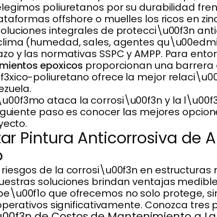
legimos poliuretanos por su durabilidad fren
taformas offshore o muelles los ricos en zin
luciones integrales de protecci\u00f3n antic
lima (humedad, sales, agentes qu\u00edmico
zo y las normativas SSPC y AMPP. Para entor
imientos epoxicos
proporcionan una barrera 
xico-poliuretano ofrece la mejor relaci\u00
ezuela.
0f3mo ataca la corrosi\u00f3n y la l\u00f3
siguiente paso es conocer las mejores opcio
yecto.
zar Pintura Anticorrosiva de A
o
riesgos de la corrosi\u00f3n en estructuras
estras soluciones brindan ventajas medibles.
e\u00f1o que ofrecemos no solo protege, sin
operativos significativamente. Conozca tres p
u00f3n de Costos de Mantenimiento a La