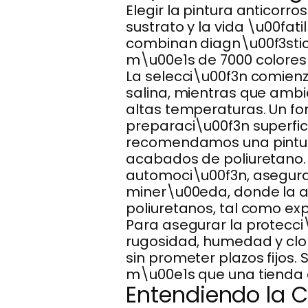
Elegir la pintura anticorr
sustrato y la vida \u00fat
combinan diagn\u00f3stico
m\u00e1s de 7000 colores 
La selecci\u00f3n comienz
salina, mientras que ambi
altas temperaturas. Un fon
preparaci\u00f3n superfic
recomendamos una pintura
acabados de poliuretano.
automoci\u00f3n, aseguran
miner\u00eda, donde la a
poliuretanos, tal como e
Para asegurar la protecci
rugosidad, humedad y clo
sin prometer plazos fijos.
m\u00e1s que una tienda 
Entendiendo la C