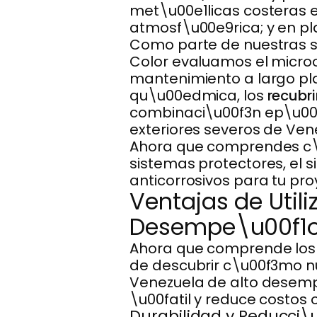
met\u00e1licas costeras e
atmosf\u00e9rica; y en pla
Como parte de nuestras so
Color evaluamos el microc
mantenimiento a largo pla
qu\u00edmica, los
recubr
combinaci\u00f3n ep\u00f3
exteriores severos de Ven
Ahora que comprendes c\u0
sistemas protectores, el 
anticorrosivos para tu pro
Ventajas de Utili
Desempe\u00f1
Ahora que comprende los 
de descubrir c\u00f3mo nu
Venezuela de alto desemp
\u00fatil y reduce costos 
Durabilidad y Reducci\