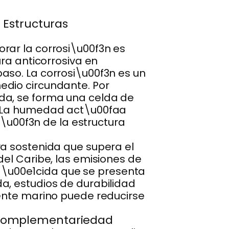
 Estructuras
rar la corrosi\u00f3n es
ura anticorrosiva en
aso. La corrosi\u00f3n es un
edio circundante. Por
da, se forma una celda de
a. La humedad act\u00faa
i\u00f3n de la estructura
va sostenida que supera el
del Caribe, las emisiones de
ia \u00e1cida que se presenta
a, estudios de durabilidad
iente marino puede reducirse
 y Complementariedad