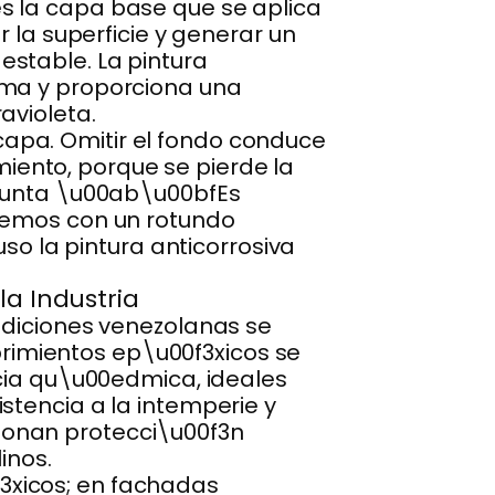
s la capa base que se aplica
r la superficie y generar un
stable. La pintura
ema y proporciona una
avioleta.
apa. Omitir el fondo conduce
ento, porque se pierde la
egunta \u00ab\u00bfEs
ndemos con un rotundo
uso la pintura anticorrosiva
la Industria
ndiciones venezolanas se
ubrimientos ep\u00f3xicos se
ncia qu\u00edmica, ideales
stencia a la intemperie y
rcionan protecci\u00f3n
inos.
3xicos; en fachadas