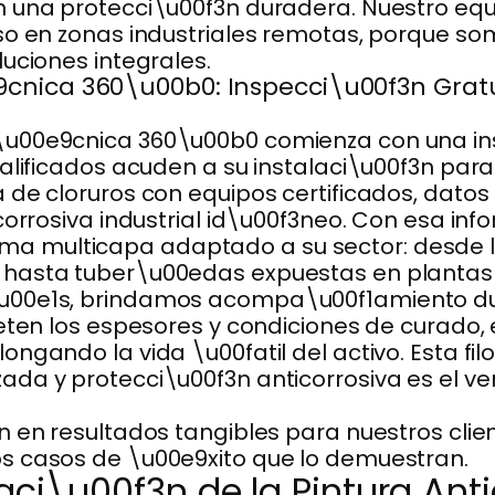
n una protecci\u00f3n duradera. Nuestro equ
uso en zonas industriales remotas, porque s
uciones integrales.
nica 360\u00b0: Inspecci\u00f3n Gratui
u00e9cnica 360\u00b0 comienza con una ins
alificados acuden a su instalaci\u00f3n para 
 de cloruros con equipos certificados, datos
corrosiva industrial id\u00f3neo. Con esa inf
 multicapa adaptado a su sector: desde l
hasta tuber\u00edas expuestas en plantas p
u00e1s, brindamos acompa\u00f1amiento dur
eten los espesores y condiciones de curado, 
ngando la vida \u00fatil del activo. Esta fi
da y protecci\u00f3n anticorrosiva es el ve
 en resultados tangibles para nuestros client
s casos de \u00e9xito que lo demuestran.
aci\u00f3n de la Pintura Anti