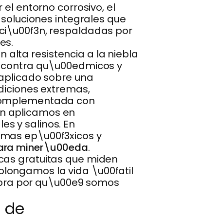
el entorno corrosivo, el
 soluciones integrales que
ci\u00f3n, respaldadas por
es.
alta resistencia a la niebla
n contra qu\u00edmicos y
 aplicado sobre una
ndiciones extremas,
, complementada con
9n aplicamos en
s y salinos. En
emas ep\u00f3xicos y
para miner\u00eda
.
icas gratuitas que miden
longamos la vida \u00fatil
scubra por qu\u00e9 somos
s de