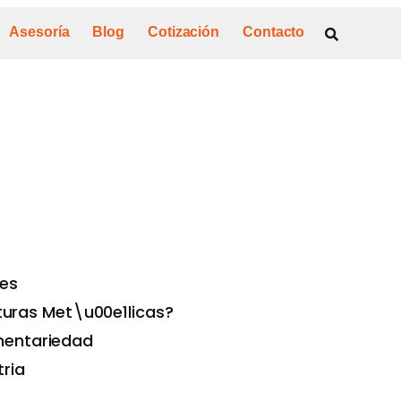
Asesoría
Blog
Cotización
Contacto
res
turas Met\u00e1licas?
ementariedad
tria