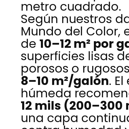
metro cuadrado.
Según nuestros da
Mundo del Color, e
de
10–12 m² por g
superficies lisas d
porosos o rugosos
8–10 m²/galón
. E
húmeda recomend
12 mils (200–300
una capa continua