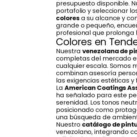
presupuesto disponible. N
portafolio y seleccionar 
colores
a su alcance y con
grande o pequeño, encuen
profesional que prolonga la
Colores en Tend
Nuestra
venezolana de pi
completas del mercado en
cualquier escala. Somos m
combinan asesoría person
las exigencias estéticas y
La
American Coatings As
ha señalado para este per
serenidad. Los tonos neut
posicionado como protago
una búsqueda de ambiente
Nuestro
catálogo de pint
venezolano, integrando c