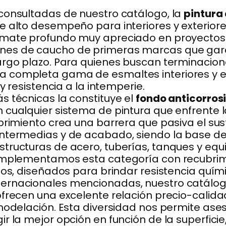
consultadas de nuestro catálogo, la
pintura
 alto desempeño para interiores y exteriores
 mate profundo muy apreciado en proyectos r
es de caucho de primeras marcas que garan
argo plazo. Para quienes buscan terminacione
 completa gama de esmaltes interiores y e
 y resistencia a la intemperie.
s técnicas la constituye el
fondo anticorros
 cualquier sistema de pintura que enfrente l
brimiento crea una barrera que pasiva el sust
intermedias y de acabado, siendo la base d
tructuras de acero, tuberías, tanques y eq
Complementamos esta categoría con recubrim
dos, diseñados para brindar resistencia quím
ernacionales mencionadas, nuestro catálog
ofrecen una excelente relación precio-calid
modelación. Esta diversidad nos permite ases
 la mejor opción en función de la superficie,