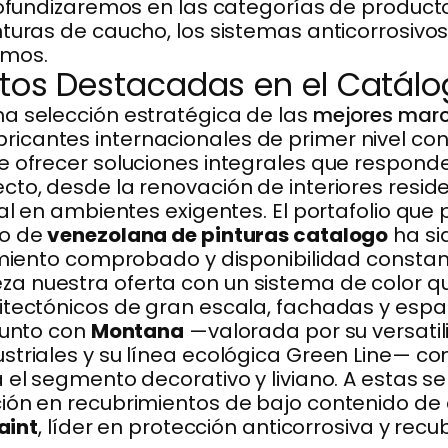
profundizaremos en las categorías de product
turas de caucho, los sistemas anticorrosivos
emos.
ctos Destacadas en el Catál
a selección estratégica de las
mejores marc
cantes internacionales de primer nivel con
e ofrecer soluciones integrales que respond
cto, desde la renovación de interiores resid
ial en ambientes exigentes. El portafolio que
go de
venezolana de pinturas catalogo
ha si
imiento comprobado y disponibilidad constant
a nuestra oferta con un sistema de color qu
uitectónicos de gran escala, fachadas y es
junto con
Montana
—valorada por su versatil
striales y su línea ecológica Green Line— co
a el segmento decorativo y liviano. A esta
ción en recubrimientos de bajo contenido d
aint
, líder en protección anticorrosiva y rec