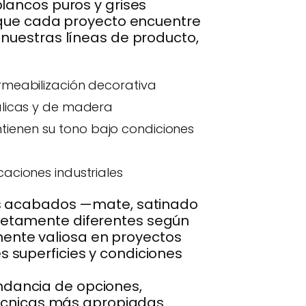
ancos puros y grises
o que cada proyecto encuentre
 nuestras líneas de producto,
rmeabilización decorativa
álicas y de madera
ienen su tono bajo condiciones
caciones industriales
tos acabados —mate, satinado
letamente diferentes según
lmente valiosa en proyectos
 superficies y condiciones
dancia de opciones,
técnicas más apropiadas.