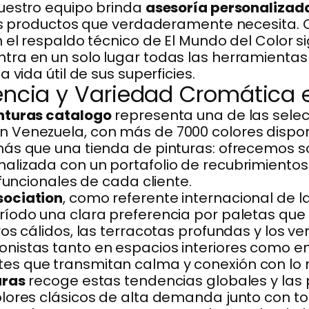
uestro equipo brinda
asesoría personalizad
los productos que verdaderamente necesita.
 el respaldo técnico de El Mundo del Color si
tra en un solo lugar todas las herramienta
 vida útil de sus superficies.
encia y Variedad Cromática 
nturas catalogo
representa una de las sele
 Venezuela, con más de 7000 colores dispon
ás que una tienda de pinturas: ofrecemos so
alizada con un portafolio de recubrimiento
 funcionales de cada cliente.
sociation
, como referente internacional de l
íodo una clara preferencia por paletas que
ros cálidos, las terracotas profundas y los 
nistas tanto en espacios interiores como e
s que transmitan calma y conexión con lo n
uras
recoge estas tendencias globales y las
olores clásicos de alta demanda junto con