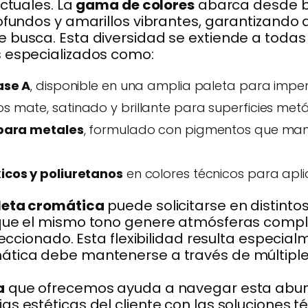
actuales. La
gama de colores
abarca desde bl
rofundos y amarillos vibrantes, garantizand
 busca. Esta diversidad se extiende a todas
s especializados como:
ase A
, disponible en una amplia paleta para impe
 mate, satinado y brillante para superficies met
 para metales
, formulado con pigmentos que mant
cos y poliuretanos
en colores técnicos para apli
leta cromática
puede solicitarse en distin
 que el mismo tono genere atmósferas comp
eleccionado. Esta flexibilidad resulta especia
tica debe mantenerse a través de múltiples
a
que ofrecemos ayuda a navegar esta abun
as estéticas del cliente con las soluciones 