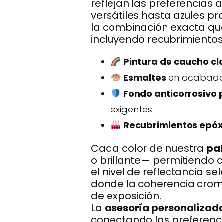
reflejan las preferencias 
versátiles hasta azules p
la combinación exacta que
incluyendo recubrimiento
Pintura de caucho cl
Esmaltes
en acabados
Fondo anticorrosivo
exigentes
Recubrimientos epóxi
Cada color de nuestra
pa
o brillante— permitiendo
el nivel de reflectancia s
donde la coherencia cromá
de exposición.
La
asesoría personalizad
conectando las preferenci