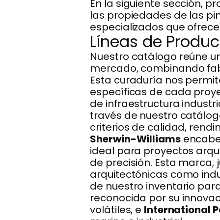
En la siguiente sección, 
las propiedades de las pin
especializados que ofrec
Líneas de Produ
Nuestro catálogo reúne un
mercado, combinando fabri
Esta curaduría nos permit
específicas de cada proye
de infraestructura industr
través de nuestro catálo
criterios de calidad, rend
Sherwin-Williams
encabez
ideal para proyectos arq
de precisión. Esta marca, 
arquitectónicas como indu
de nuestro inventario par
reconocida por su innova
volátiles, e
International P