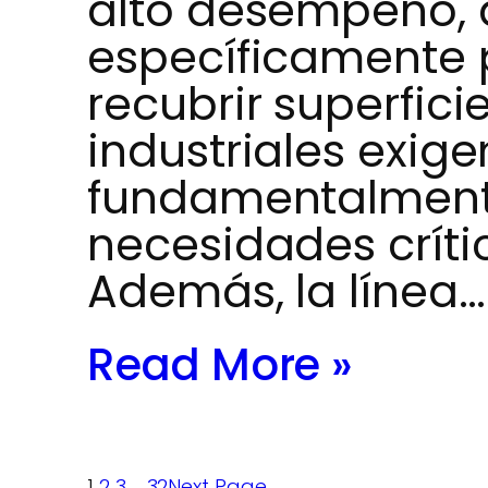
alto desempeño,
específicamente 
recubrir superfic
industriales exigen
fundamentalmente
necesidades crític
Además, la línea…
Read More »
1
2
3
…
32
Next Page