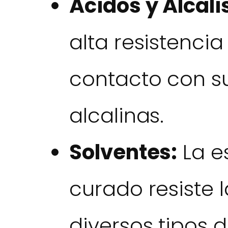
Ácidos y Álcali
alta resistenci
contacto con s
alcalinas.
Solventes:
La e
curado resiste 
diversos tipos d