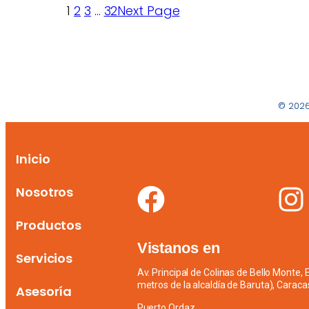
1
2
3
…
32
Next Page
© 2026
Inicio
Nosotros
Productos
Vistanos en
Servicios
Av. Principal de Colinas de Bello Monte,
metros de la alcaldía de Baruta), Caraca
Asesoría
Puerto Ordaz