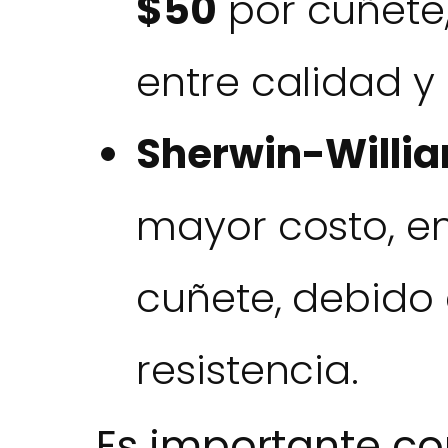
$50
por cuñete
entre calidad y 
Sherwin-Willi
mayor costo, e
cuñete, debido
resistencia.
Es importante c