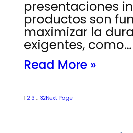
presentaciones in
productos son fu
maximizar la dura
exigentes, como…
Read More »
1
2
3
…
32
Next Page