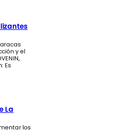
lizantes
Caracas
ción y el
OVENIN,
: Es
e La
mentar los