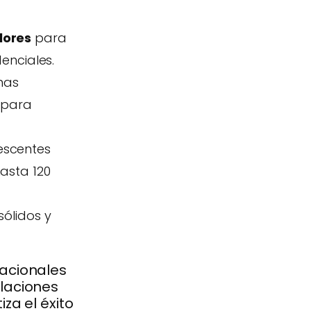
lores
para
enciales.
mas
s para
escentes
asta 120
sólidos y
acionales
laciones
za el éxito