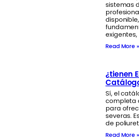
sistemas d
profesiona
disponible
fundamenta
exigentes
Read More 
¿tienen E
Catálog
Sí, el catá
completa d
para ofrec
severas. E
de poliure
Read More 