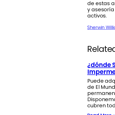
de estas 
y asesoría
activos.
Sherwin Wil
Relate
¿dónde 
Imperme
Puede adqu
de El Mund
permanente
Disponemos
cubren tod