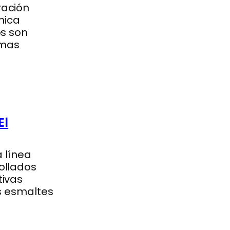
ración
nica
os son
emas
El
a línea
ollados
tivas
os esmaltes