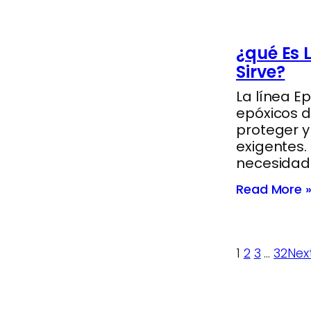
¿qué Es 
Sirve?
La línea 
epóxicos 
proteger y 
exigentes.
necesidade
Read More 
1
2
3
…
32
Nex