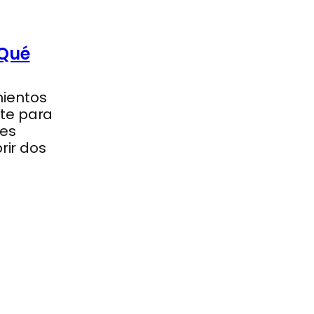
 Qué
ientos
te para
les
rir dos