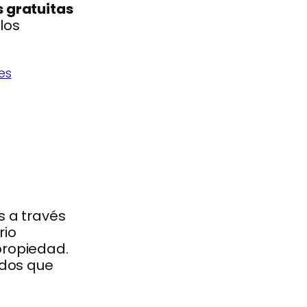
 gratuitas
los
es
s a través
rio
propiedad.
ados que