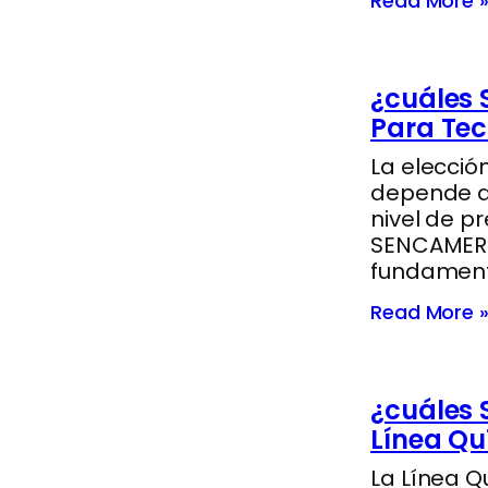
Read More 
¿cuáles 
Para Te
La elecció
depende de
nivel de p
SENCAMER e
fundamenta
Read More 
¿cuáles 
Línea Q
La Línea 