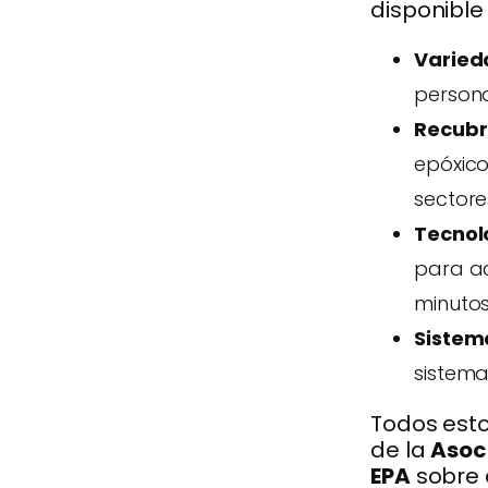
disponible
Varied
persona
Recubr
epóxico
sectore
Tecnol
para ac
minutos
Sistem
sistema
Todos est
de la
Asoc
EPA
sobre 