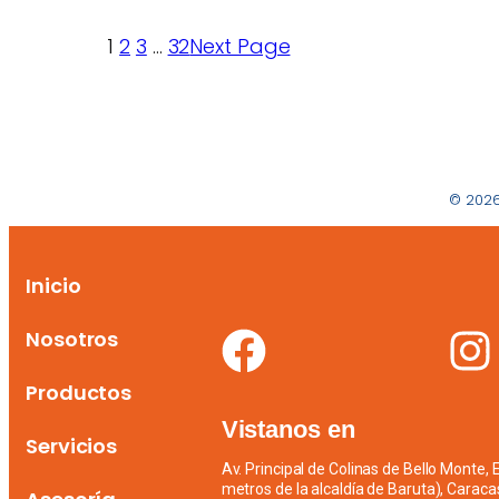
1
2
3
…
32
Next Page
© 2026
Inicio
Nosotros
Productos
Vistanos en
Servicios
Av. Principal de Colinas de Bello Monte,
metros de la alcaldía de Baruta), Caraca